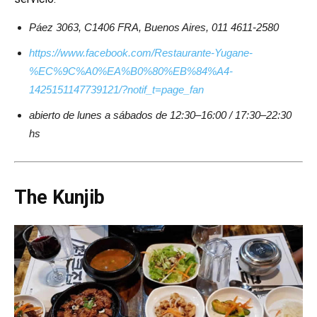
Páez 3063, C1406 FRA, Buenos Aires, 011 4611-2580
https://www.facebook.com/Restaurante-Yugane-
%EC%9C%A0%EA%B0%80%EB%84%A4-
1425151147739121/?notif_t=page_fan
abierto de lunes a sábados de 12:30–16:00 / 17:30–22:30
hs
The Kunjib