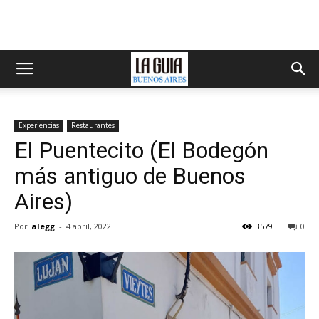
Experiencias
Restaurantes
El Puentecito (El Bodegón
más antiguo de Buenos
Aires)
Por
alegg
-
4 abril, 2022
3579
0