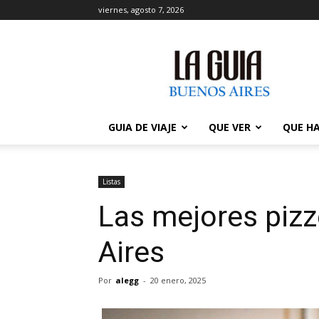
viernes, agosto 7, 2026
La
Guía
de
Buenos
Aires
GUIA DE VIAJE
QUE VER
QUE H
Listas
Las mejores pizz
Aires
Por
alegg
-
20 enero, 2025