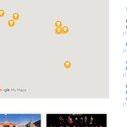
(
(
(
(