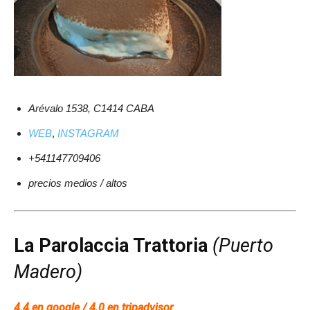
Arévalo 1538, C1414 CABA
WEB
,
INSTAGRAM
+541147709406
precios medios / altos
La Parolaccia Trattoria
(Puerto
Madero)
4.4 en google / 4.0 en tripadvisor