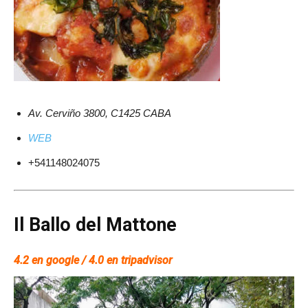
Av. Cerviño 3800, C1425 CABA
WEB
+541148024075
Il Ballo del Mattone
4.2 en google / 4.0 en tripadvisor