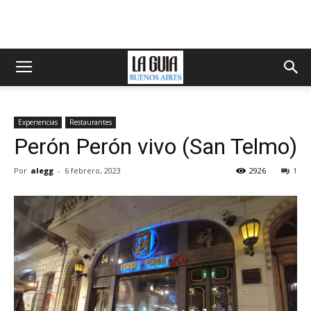
Experiencias
Restaurantes
Perón Perón vivo (San Telmo)
Por
alegg
-
6 febrero, 2023
2926
1