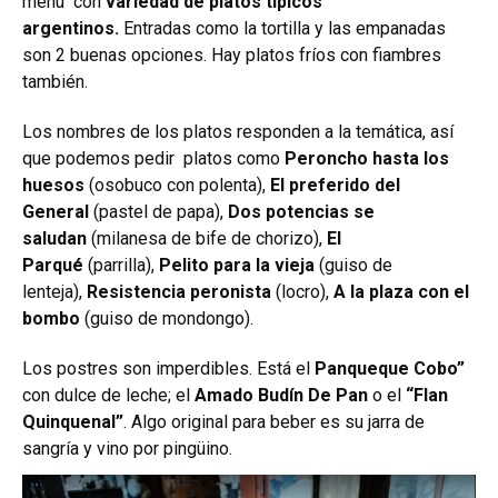
menú con
variedad de platos típicos
argentinos.
Entradas como la tortilla y las empanadas
son 2 buenas opciones. Hay platos fríos con fiambres
también.
Los nombres de los platos responden a la temática, así
que podemos pedir platos como
Peroncho hasta los
huesos
(osobuco con polenta),
El preferido del
General
(pastel de papa),
Dos potencias se
saludan
(milanesa de bife de chorizo),
El
Parqué
(parrilla),
Pelito para la vieja
(guiso de
lenteja),
Resistencia peronista
(locro),
A la plaza con el
bombo
(guiso de mondongo).
Los postres son imperdibles. Está el
Panqueque Cobo”
con dulce de leche; el
Amado Budín De Pan
o el
“Flan
Quinquenal”
. Algo original para beber es su jarra de
sangría y vino por pingüino.