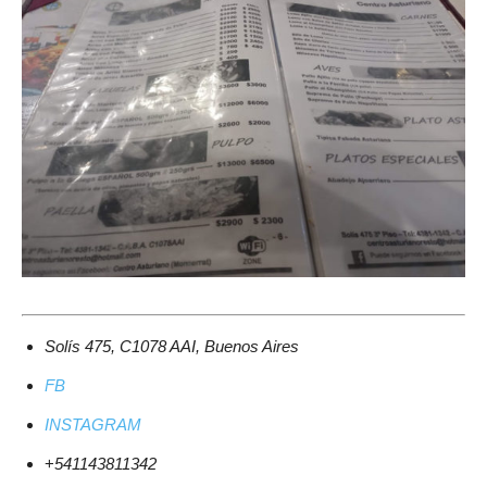
Solís 475, C1078 AAI, Buenos Aires
FB
INSTAGRAM
+
541143811342