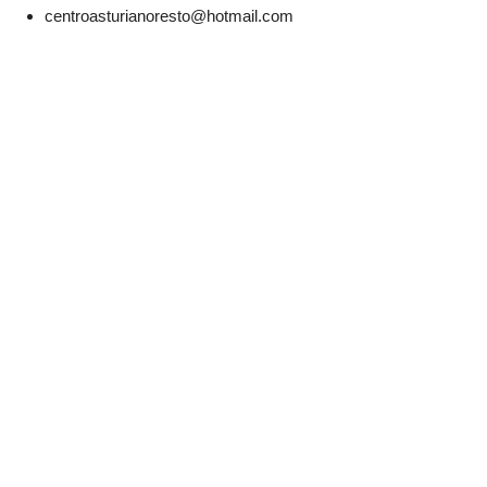
centroasturianoresto@hotmail.com