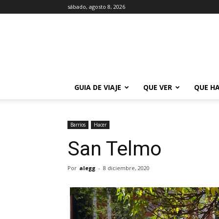
sábado, agosto 8, 2026
La
Guía
de
Buenos
Aires
GUIA DE VIAJE
QUE VER
QUE H
Barrios
Hacer
San Telmo
Por
alegg
-
8 diciembre, 2020