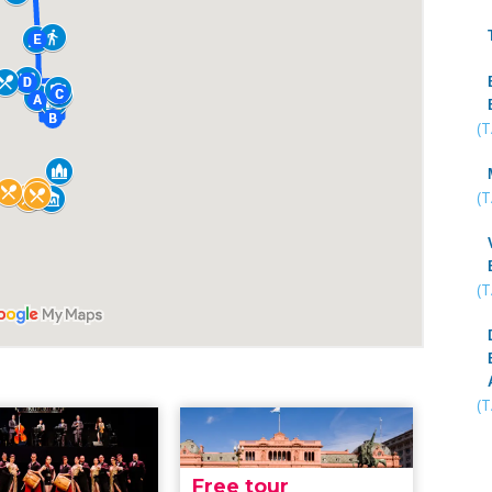
(
(
(
(