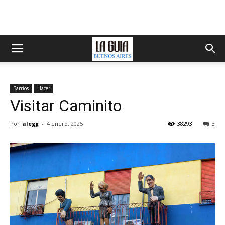
Barrios
Hacer
Visitar Caminito
Por
alegg
-
4 enero, 2025
38293
3