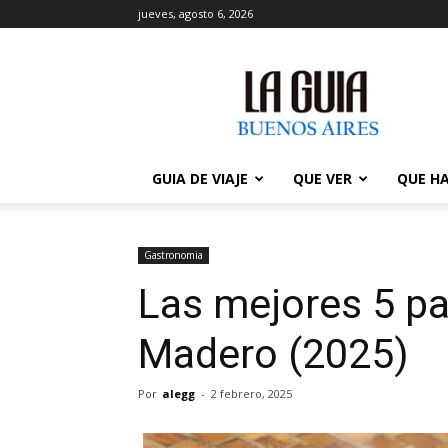
jueves, agosto 6, 2026
La
Guía
de
Buenos
Aires
GUIA DE VIAJE
QUE VER
QUE H
Gastronomia
Las mejores 5 pa
Madero (2025)
Por
alegg
-
2 febrero, 2025