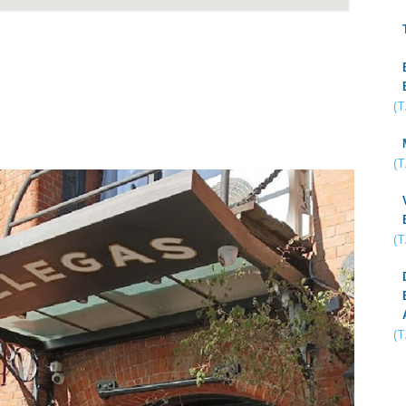
(
(
(
(