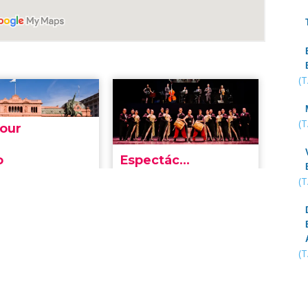
(
(
(
(