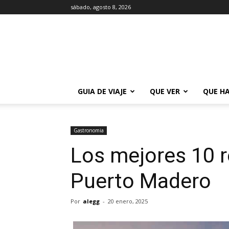
sábado, agosto 8, 2026
La
Guía
de
Buenos
Aires
GUIA DE VIAJE
QUE VER
QUE H
Gastronomia
Los mejores 10 r
Puerto Madero
Por
alegg
-
20 enero, 2025