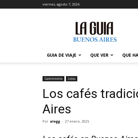
viernes, agosto 7, 2026
La
Guía
de
Buenos
Aires
GUIA DE VIAJE
QUE VER
QUE H
Gastronomia
Listas
Los cafés tradic
Aires
Por
alegg
-
27 enero, 2025