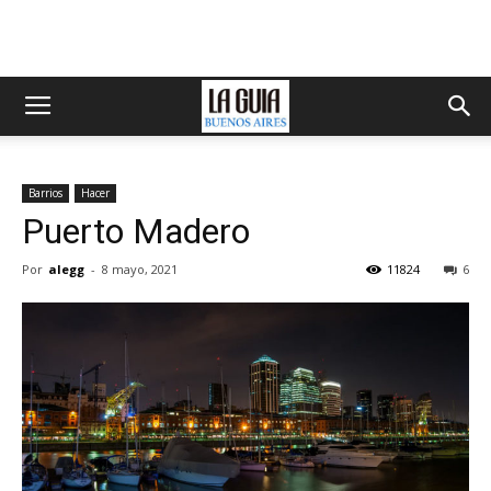
Barrios
Hacer
Puerto Madero
Por
alegg
-
8 mayo, 2021
11824
6