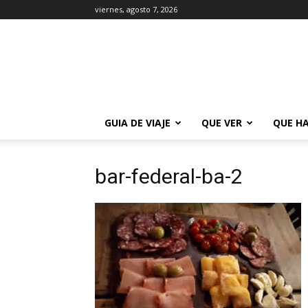
viernes, agosto 7, 2026
La
Guía
de
Buenos
Aires
GUIA DE VIAJE
QUE VER
QUE H
bar-federal-ba-2