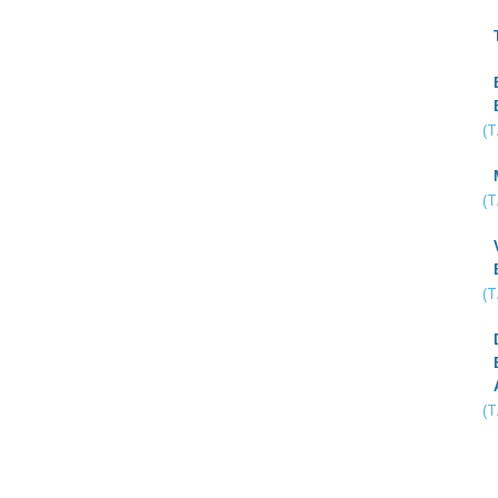
(
(
(
(