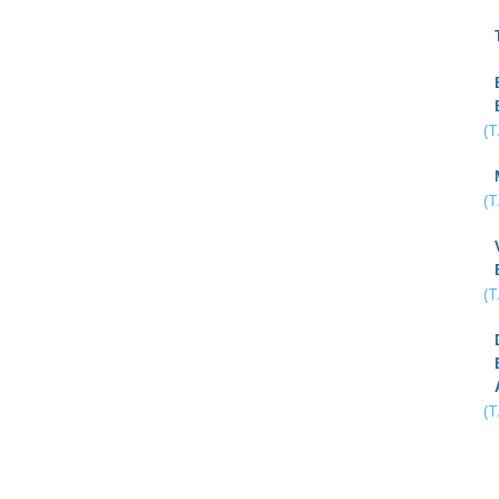
(
(
(
(