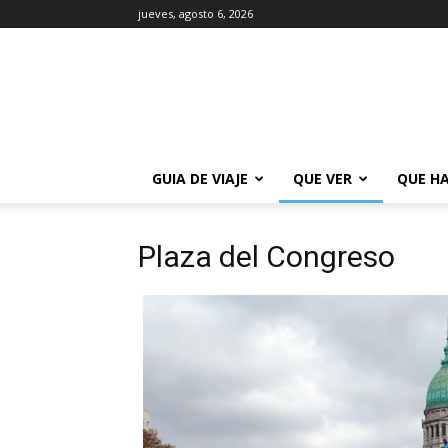
jueves, agosto 6, 2026
La
Guía
de
Buenos
Aires
GUIA DE VIAJE
QUE VER
QUE H
Plaza del Congreso