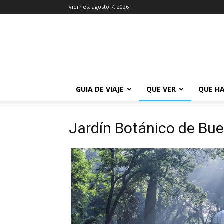
viernes, agosto 7, 2026
La
Guía
de
Buenos
Aires
GUIA DE VIAJE
QUE VER
QUE H
Jardín Botánico de Bue