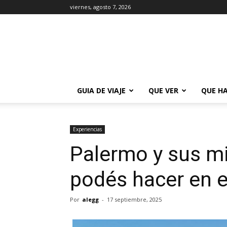
viernes, agosto 7, 2026
La
Guía
de
Buenos
Aires
GUIA DE VIAJE
QUE VER
QUE H
Experiencias
Palermo y sus mi
podés hacer en 
Por
alegg
-
17 septiembre, 2025