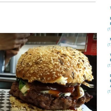
(
(
(
(