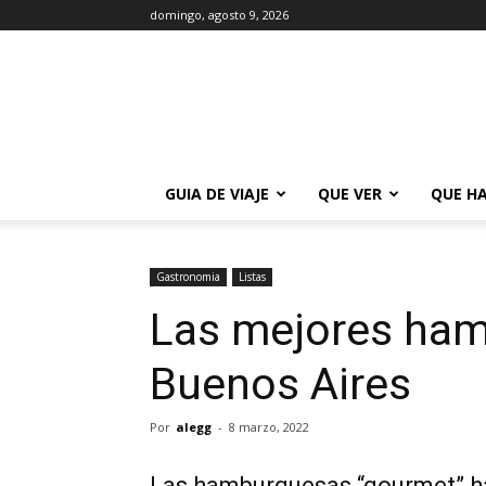
domingo, agosto 9, 2026
La
Guía
de
Buenos
Aires
GUIA DE VIAJE
QUE VER
QUE H
Gastronomia
Listas
Las mejores ha
Buenos Aires
Por
alegg
-
8 marzo, 2022
Las hamburguesas “gourmet” ha