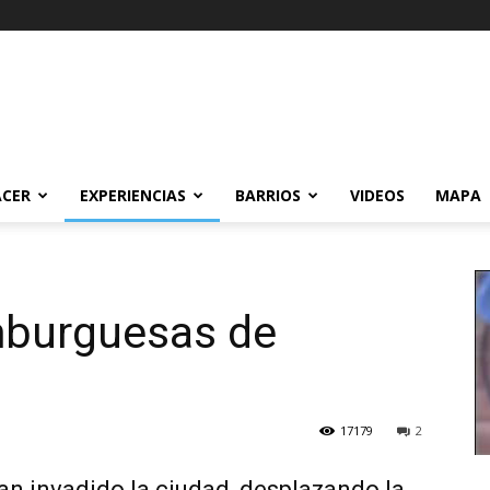
ACER
EXPERIENCIAS
BARRIOS
VIDEOS
MAPA
mburguesas de
17179
2
n invadido la ciudad, desplazando la