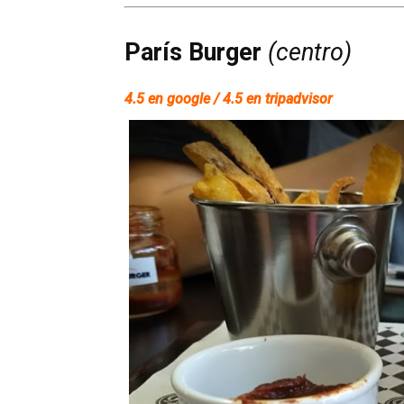
París Burger
(centro)
4.5 en google / 4.5 en tripadvisor