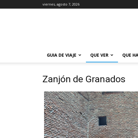
viernes, agosto 7, 2026
La
Guía
de
Buenos
Aires
GUIA DE VIAJE
QUE VER
QUE H
Zanjón de Granados