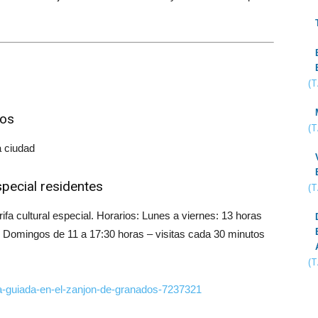
(
dos
(
a ciudad
special residentes
(
ifa cultural especial. Horarios: Lunes a viernes: 13 horas
0 Domingos de 11 a 17:30 horas – visitas cada 30 minutos
(
ita-guiada-en-el-zanjon-de-granados-7237321