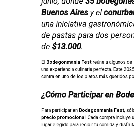
junio, donde
35 bodegone
Buenos Aires
y el
conurba
una iniciativa gastronómi
de pastas para dos person
de
$13.000
.
El
Bodegonmania Fest
reúne a algunos de 
una experiencia culinaria perfecta. Este 2025
centra en uno de los platos más queridos po
¿Cómo Participar en Bod
Para participar en
Bodegonmania Fest
, só
precio promocional
. Cada compra incluye 
lugar elegido para recibir tu comida y disfr