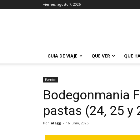
viernes, agosto 7, 2026
La
Guía
de
Buenos
Aires
GUIA DE VIAJE
QUE VER
QUE H
Eventos
Bodegonmania Fe
pastas (24, 25 y 
Por
alegg
-
16 junio, 2025