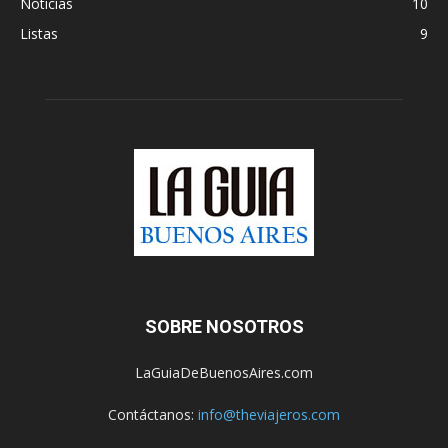
Noticias
10
Listas
9
SOBRE NOSOTROS
LaGuiaDeBuenosAires.com
Contáctanos:
info@theviajeros.com