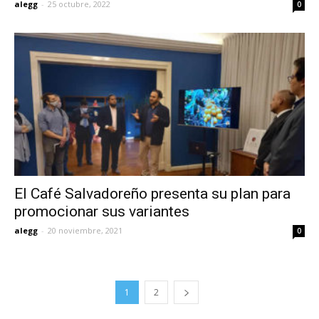
alegg
-
25 octubre, 2022
0
El Café Salvadoreño presenta su plan para
promocionar sus variantes
alegg
-
20 noviembre, 2021
0
1
2