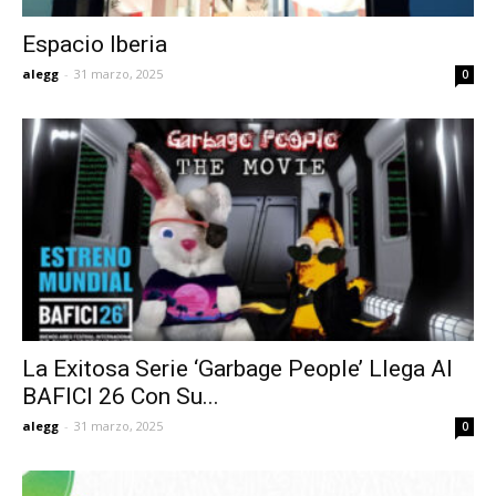
Espacio Iberia
alegg
-
31 marzo, 2025
0
La Exitosa Serie ‘Garbage People’ Llega Al
BAFICI 26 Con Su...
alegg
-
31 marzo, 2025
0