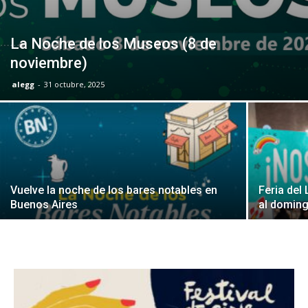
La Noche de los Museos (8 de
noviembre)
alegg
-
31 octubre, 2025
Vuelve la noche de los bares notables en
Feria del 
Buenos Aires
al doming