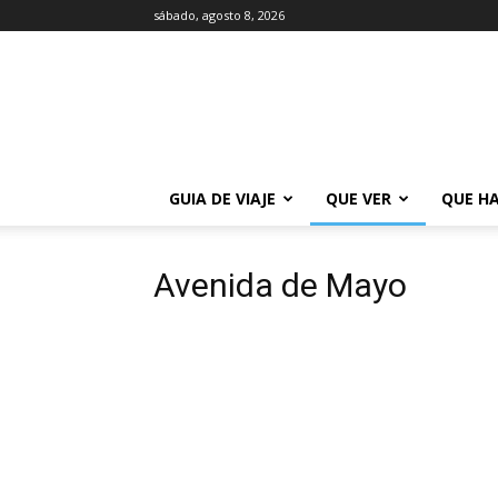
sábado, agosto 8, 2026
La
Guía
de
Buenos
Aires
GUIA DE VIAJE
QUE VER
QUE H
Avenida de Mayo