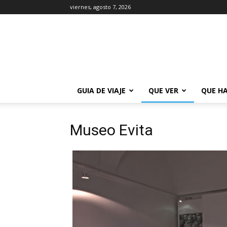
viernes, agosto 7, 2026
La
Guía
de
Buenos
Aires
GUIA DE VIAJE
QUE VER
QUE H
Museo Evita