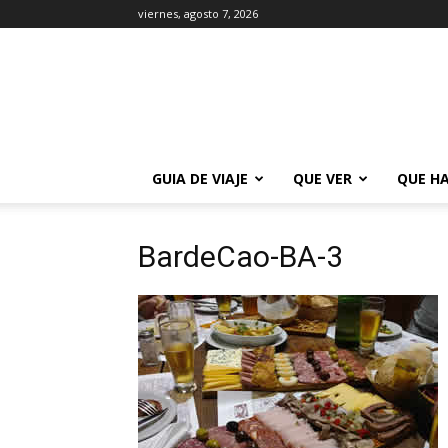
viernes, agosto 7, 2026
La
Guía
de
Buenos
Aires
GUIA DE VIAJE
QUE VER
QUE H
BardeCao-BA-3