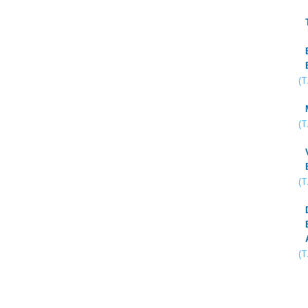
(
(
(
(