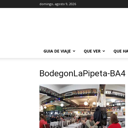
domingo, agosto 9, 2026
La
Guía
de
Buenos
Aires
GUIA DE VIAJE
QUE VER
QUE H
BodegonLaPipeta-BA4