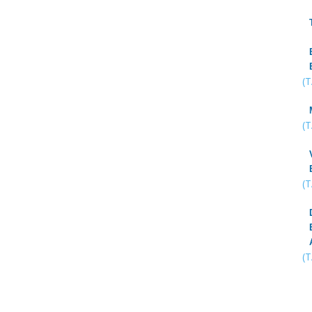
(
(
(
(