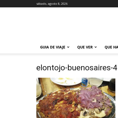
sábado, agosto 8, 2026
La
Guía
de
Buenos
Aires
GUIA DE VIAJE
QUE VER
QUE H
elontojo-buenosaires-4