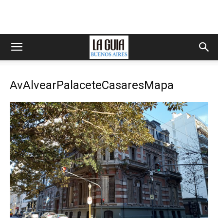
AvAlvearPalaceteCasaresMapa