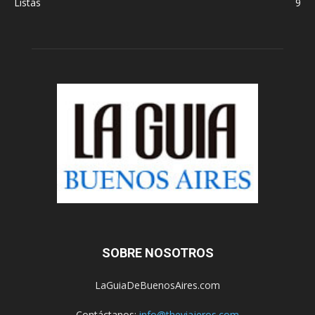
Listas
9
SOBRE NOSOTROS
LaGuiaDeBuenosAires.com
Contáctanos:
info@theviajeros.com