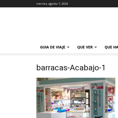
viernes, agosto 7, 2026
La
Guía
de
Buenos
Aires
GUIA DE VIAJE
QUE VER
QUE H
barracas-Acabajo-1