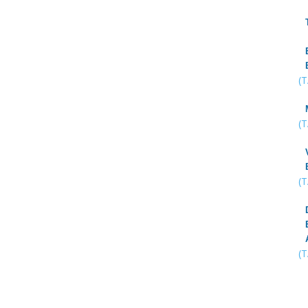
(
(
(
(