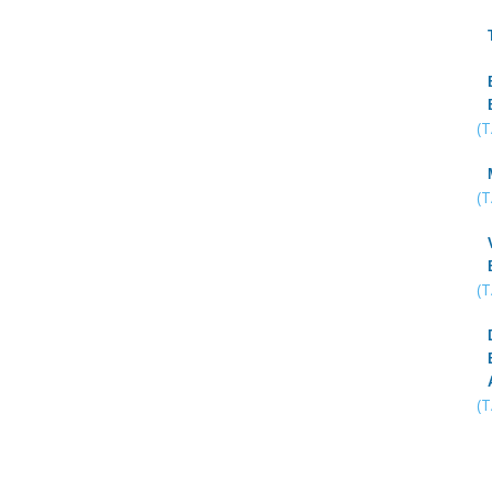
(
(
(
(