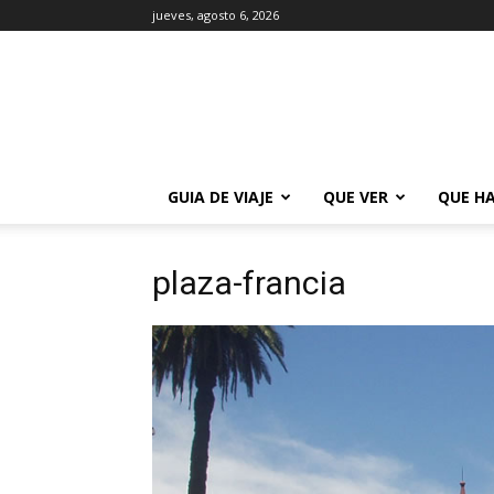
jueves, agosto 6, 2026
La
Guía
de
Buenos
Aires
GUIA DE VIAJE
QUE VER
QUE H
plaza-francia