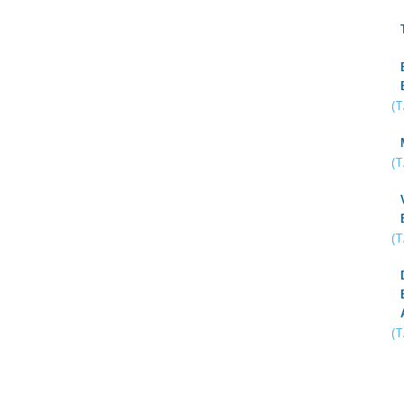
(
(
(
(