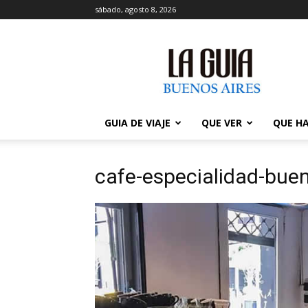
sábado, agosto 8, 2026
La
Guía
de
Buenos
Aires
GUIA DE VIAJE
QUE VER
QUE H
cafe-especialidad-bue