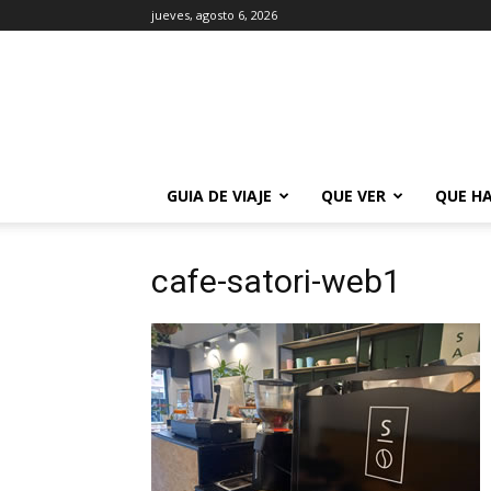
jueves, agosto 6, 2026
La
Guía
de
Buenos
Aires
GUIA DE VIAJE
QUE VER
QUE H
cafe-satori-web1