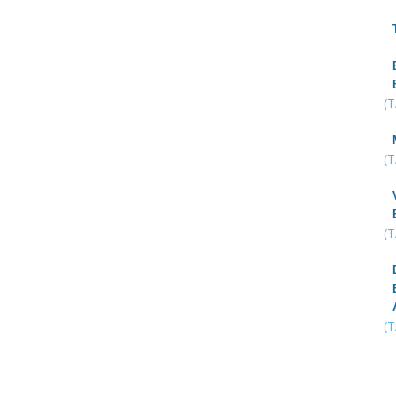
(
(
(
(