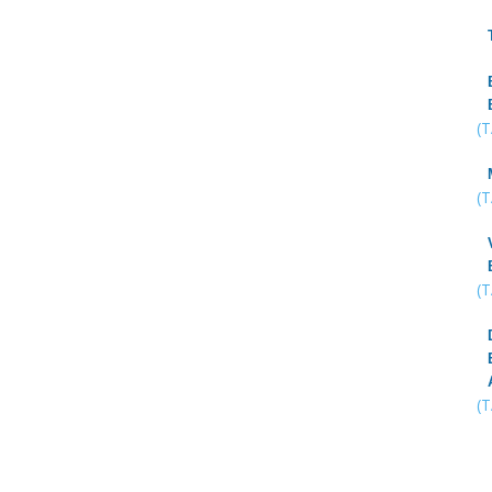
(
(
(
(