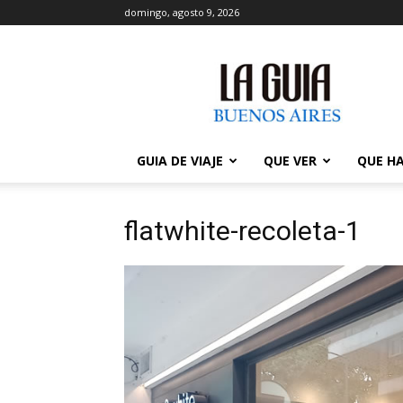
domingo, agosto 9, 2026
La
Guía
de
Buenos
Aires
GUIA DE VIAJE
QUE VER
QUE H
flatwhite-recoleta-1