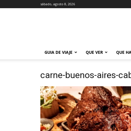
sábado, agosto 8, 2026
La
Guía
de
Buenos
Aires
GUIA DE VIAJE
QUE VER
QUE H
carne-buenos-aires-ca