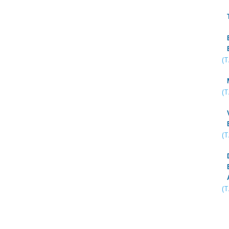
(
(
(
(