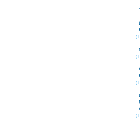
(
(
(
(