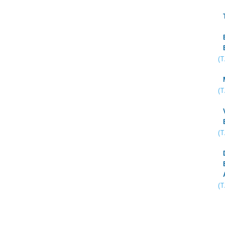
(
(
(
(