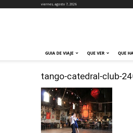
viernes, agosto 7, 2026
La
Guía
de
Buenos
Aires
GUIA DE VIAJE
QUE VER
QUE H
tango-catedral-club-24