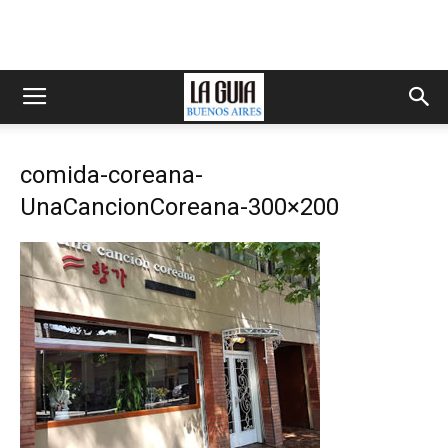
comida-coreana-
UnaCancionCoreana-300×200