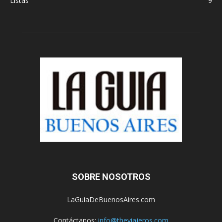
Listas
9
SOBRE NOSOTROS
LaGuiaDeBuenosAires.com
Contáctanos:
info@theviajeros.com