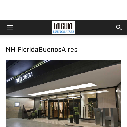
NH-FloridaBuenosAires