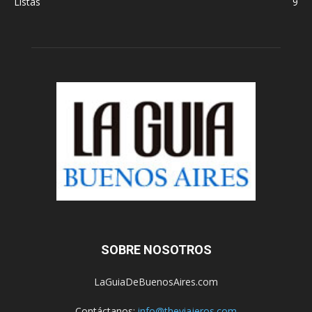
Listas
9
SOBRE NOSOTROS
LaGuiaDeBuenosAires.com
Contáctanos:
info@theviajeros.com