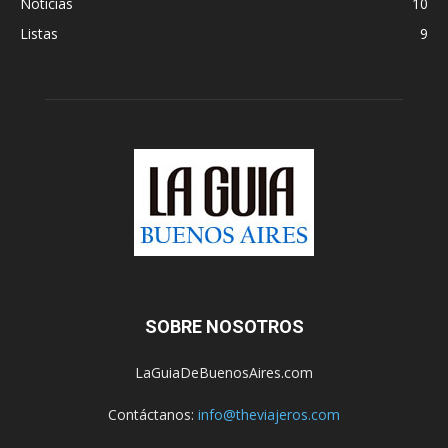
Noticias
10
Listas
9
SOBRE NOSOTROS
LaGuiaDeBuenosAires.com
Contáctanos:
info@theviajeros.com