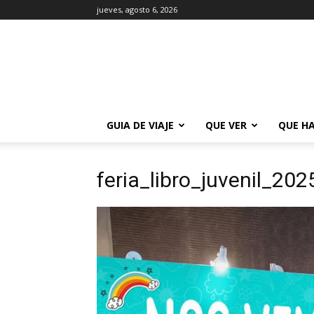
jueves, agosto 6, 2026
La
Guía
de
Buenos
Aires
GUIA DE VIAJE
QUE VER
QUE H
feria_libro_juvenil_202