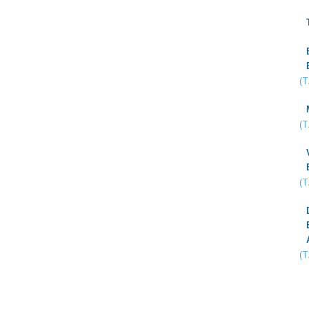
(
(
(
(