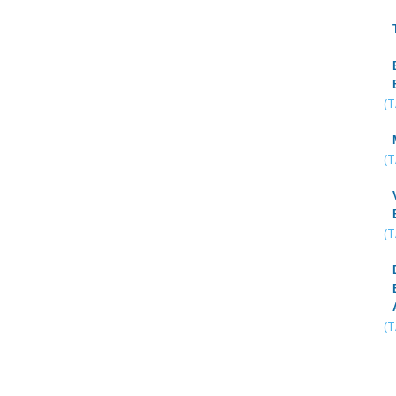
(
(
(
(