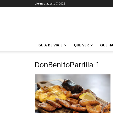
viernes, agosto 7, 2026
La
Guía
de
Buenos
Aires
GUIA DE VIAJE
QUE VER
QUE H
DonBenitoParrilla-1