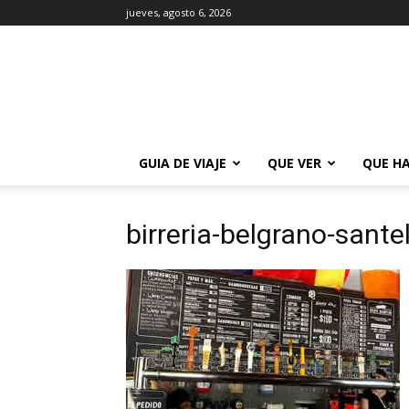
jueves, agosto 6, 2026
La
Guía
de
Buenos
Aires
GUIA DE VIAJE
QUE VER
QUE H
birreria-belgrano-sant