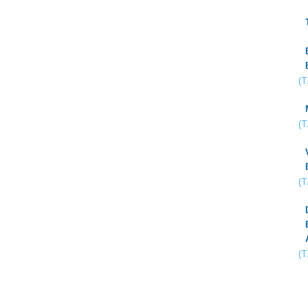
(
(
(
(