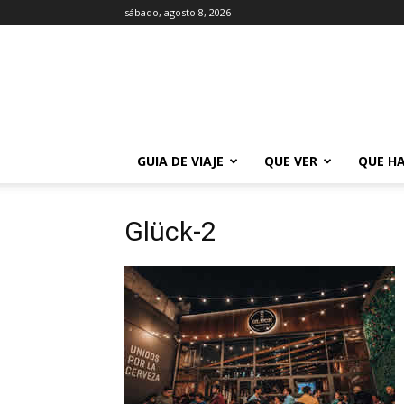
sábado, agosto 8, 2026
La
Guía
de
Buenos
Aires
GUIA DE VIAJE
QUE VER
QUE H
Glück-2