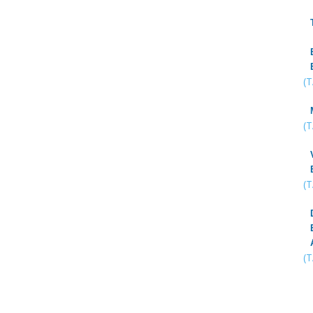
(
(
(
(