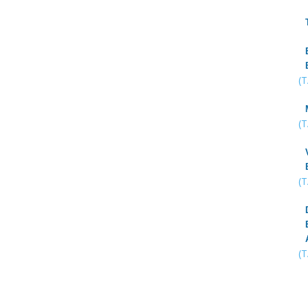
(
(
(
(