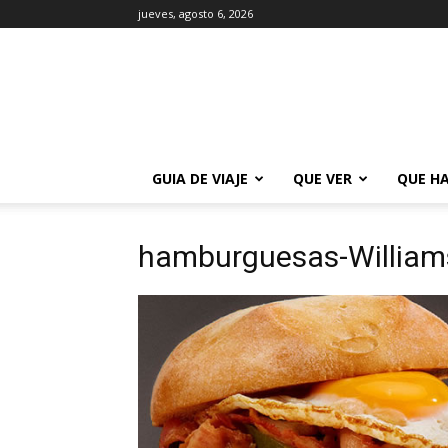
jueves, agosto 6, 2026
La
Guía
de
Buenos
Aires
GUIA DE VIAJE
QUE VER
QUE H
hamburguesas-William