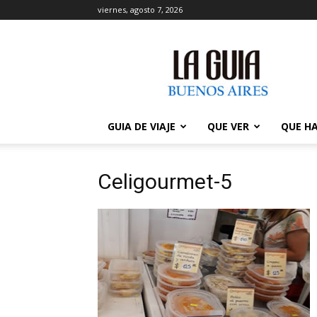
viernes, agosto 7, 2026
La
Guía
de
Buenos
Aires
GUIA DE VIAJE
QUE VER
QUE H
Celigourmet-5