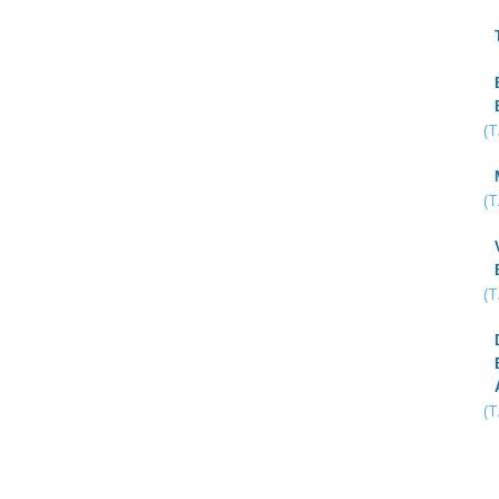
(
(
(
(