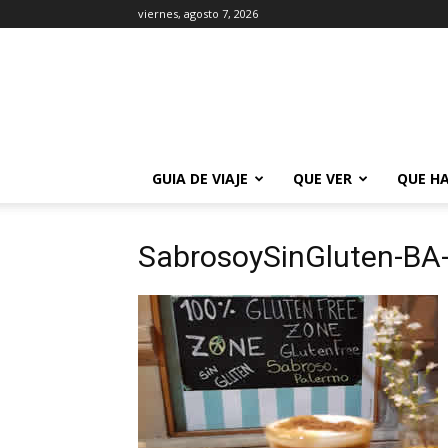
viernes, agosto 7, 2026
La
Guía
de
Buenos
Aires
GUIA DE VIAJE
QUE VER
QUE H
SabrosoySinGluten-BA