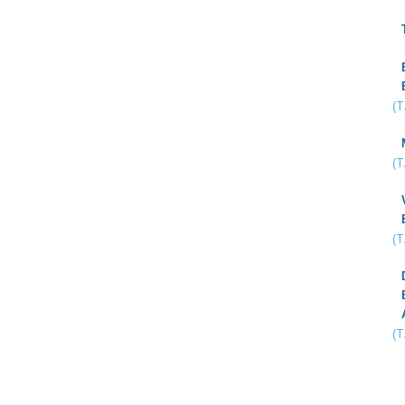
(
(
(
(