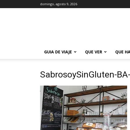
domingo, agosto 9, 2026
La
Guía
de
Buenos
Aires
GUIA DE VIAJE
QUE VER
QUE H
SabrosoySinGluten-BA