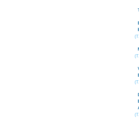
(
(
(
(