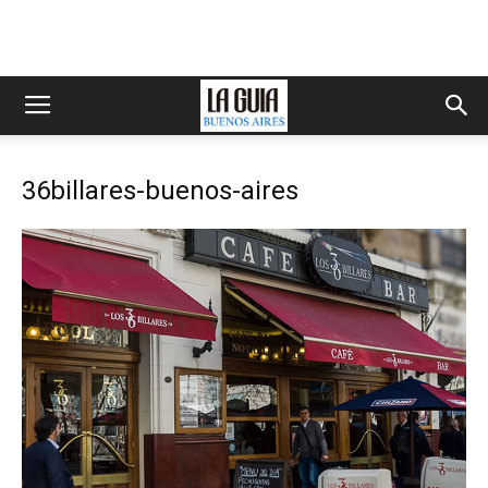
36billares-buenos-aires