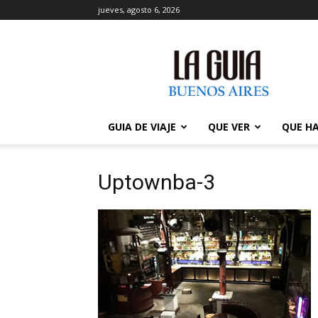
jueves, agosto 6, 2026
La
Guía
de
Buenos
Aires
GUIA DE VIAJE
QUE VER
QUE H
Uptownba-3