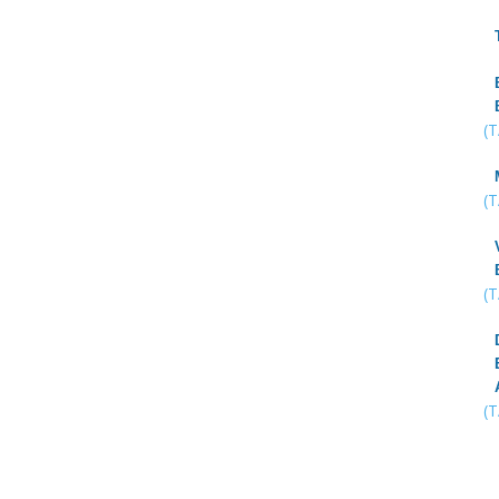
(
(
(
(